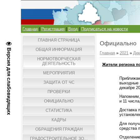
Главная
|
Регистрация
|
Вход
|
Подписаться на новости
ГЛАВНАЯ СТРАНИЦА
Официально
ОБЩАЯ ИНФОРМАЦИЯ
Версия для слабовидящих
Главная
»
2021
»
Дек
НОРМОТВОРЧЕСКАЯ
ДЕЯТЕЛЬНОСТЬ
Жители региона п
МЕРОПРИЯТИЯ
Приближаю
ЗАЩИТА ОТ ЧС
выходные 
декабре 20
ПРОВЕРКИ
Напомним,
и 11 числа
ОФИЦИАЛЬНО
Доставка 
СТАТИСТИКА
установлен
КАДРЫ
Для получ
средства п
ОБРАЩЕНИЯ ГРАЖДАН
Отделение
ГРАДОСТРОИТЕЛЬНОЕ ЗО...