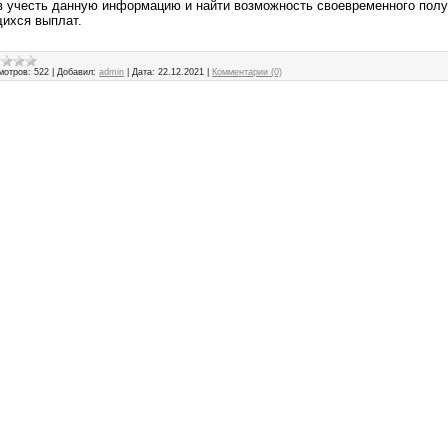
в учесть данную информацию и найти возможность своевременного полу
ихся выплат.
мотров:
522
|
Добавил:
admin
|
Дата:
22.12.2021
|
Комментарии (0)