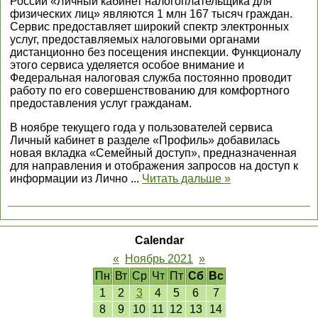
России «Личный кабинет налогоплательщика для
физических лиц» являются 1 млн 167 тысяч граждан.
Сервис предоставляет широкий спектр электронных
услуг, предоставляемых налоговыми органами
дистанционно без посещения инспекции. Функционалу
этого сервиса уделяется особое внимание и
Федеральная налоговая служба постоянно проводит
работу по его совершенствованию для комфортного
предоставления услуг гражданам.
В ноябре текущего года у пользователей сервиса
Личный кабинет в разделе «Профиль» добавилась
новая вкладка «Семейный доступ», предназначенная
для направления и отображения запросов на доступ к
информации из Лично
...
Читать дальше »
Calendar
«
Ноябрь 2021
»
Пн
Вт
Ср
Чт
Пт
Сб
Вс
1
2
3
4
5
6
7
8
9
10
11
12
13
14