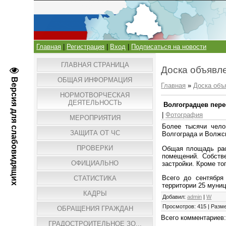
Главная
|
Регистрация
|
Вход
|
Подписаться на новости
ГЛАВНАЯ СТРАНИЦА
Доска объявл
ОБЩАЯ ИНФОРМАЦИЯ
Версия для слабовидящих
Главная
»
Доска объ
НОРМОТВОРЧЕСКАЯ
ДЕЯТЕЛЬНОСТЬ
Волгоградцев пере
|
Фотография
МЕРОПРИЯТИЯ
Более тысячи чело
ЗАЩИТА ОТ ЧС
Волгограда и Волжс
ПРОВЕРКИ
Общая площадь рас
помещений. Собств
ОФИЦИАЛЬНО
застройки. Кроме то
Всего до сентября
СТАТИСТИКА
территории 25 муниц
КАДРЫ
Добавил
:
admin
|
W
Просмотров
:
415
|
Разм
ОБРАЩЕНИЯ ГРАЖДАН
Всего комментариев
ГРАДОСТРОИТЕЛЬНОЕ ЗО...