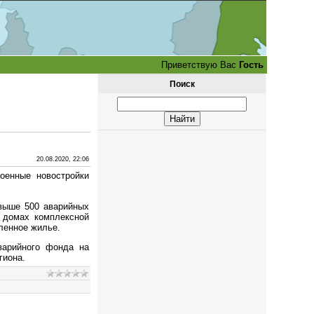
Приветствую Вас
Гость
Поиск
20.08.2020, 22:06
оенные новостройки
выше 500 аварийных
 домах комплексной
пленное жилье.
варийного фонда на
гиона.