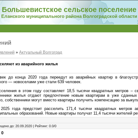
Большевистское сельское поселение
Еланского муниципального района Волгоградской области
ений
явлений
»
Актуальный Волгоград
селяют из аварийного жилья
век до конца 2020 года переедут из аварийных квартир в благоустр
кого — новоселами уже стали 639 человек.
селения в этом году составляет 18,5 тысячи квадратных метров – с
енники жилья отдают предпочтение новым квартирам в уже сданных
го, собственники могут вместо квартиры получить компенсацию за выку
 2025 года предстоит расселить 171,4 тысячи квадратных метров а
ипальных образований. Новые квартиры получат 11,4 тысячи жителей ре
ещено до
:
20.09.2020
|
Рейтинг
:
0.0
/
0
:
0