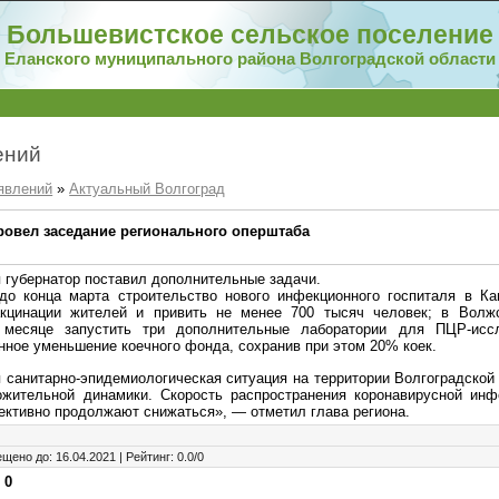
Большевистское сельское поселение
Еланского муниципального района Волгоградской области
ений
явлений
»
Актуальный Волгоград
ровел заседание регионального оперштаба
я губернатор поставил дополнительные задачи.
до конца марта строительство нового инфекционного госпиталя в К
кцинации жителей и привить не менее 700 тысяч человек; в Волж
месяце запустить три дополнительные лаборатории для ПЦР-иссл
нное уменьшение коечного фонда, сохранив при этом 20% коек.
 санитарно-эпидемиологическая ситуация на территории Волгоградской 
ожительной динамики. Скорость распространения коронавирусной инф
ективно продолжают снижаться», — отметил глава региона.
ещено до
:
16.04.2021
|
Рейтинг
:
0.0
/
0
:
0