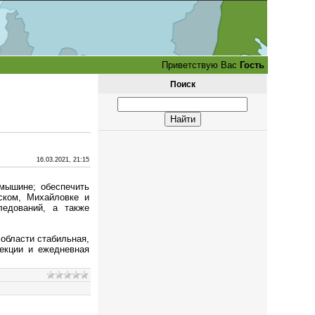
Приветствую Вас
Гость
Поиск
16.03.2021, 21:15
амышине; обеспечить
ском, Михайловке и
едований, а также
области стабильная,
екции и ежедневная