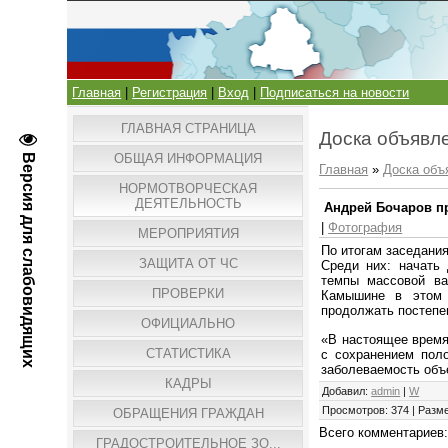
Главная
|
Регистрация
|
Вход
|
Подписаться на новости
ГЛАВНАЯ СТРАНИЦА
Доска объявл
ОБЩАЯ ИНФОРМАЦИЯ
Версия для слабовидящих
Главная
»
Доска объ
НОРМОТВОРЧЕСКАЯ
ДЕЯТЕЛЬНОСТЬ
Андрей Бочаров п
|
Фотография
МЕРОПРИЯТИЯ
По итогам заседани
ЗАЩИТА ОТ ЧС
Среди них: начать 
темпы массовой ва
ПРОВЕРКИ
Камышине в этом 
продолжать постепе
ОФИЦИАЛЬНО
«В настоящее время
СТАТИСТИКА
с сохранением пол
заболеваемость объ
КАДРЫ
Добавил
:
admin
|
W
Просмотров
:
374
|
Разм
ОБРАЩЕНИЯ ГРАЖДАН
Всего комментариев
ГРАДОСТРОИТЕЛЬНОЕ ЗО...