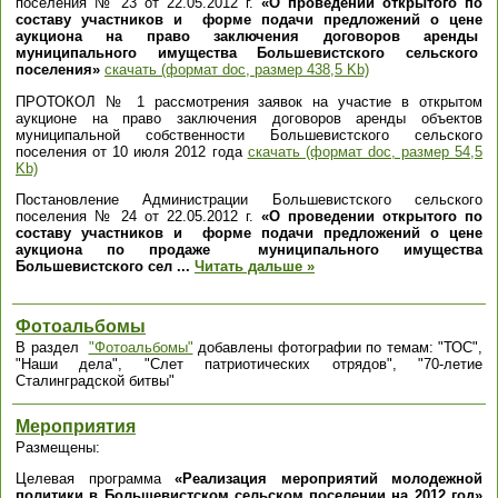
поселения № 23 от 22.05.2012 г.
«О проведении открытого по
составу участников и форме подачи предложений о цене
аукциона на право заключения договоров аренды
муниципального имущества Большевистского сельского
поселения»
скачать (формат doc, размер 438,5 Kb)
ПРОТОКОЛ № 1 рассмотрения заявок на участие в открытом
аукционе на право заключения договоров аренды объектов
муниципальной собственности Большевистского сельского
поселения от 10 июля 2012 года
скачать (формат doc, размер 54,5
Kb)
Постановление Администрации Большевистского сельского
поселения № 24 от 22.05.2012 г.
«О проведении открытого по
составу участников и форме подачи предложений о цене
аукциона по продаже муниципального имущества
Большевистского сел
...
Читать дальше »
Фотоальбомы
В раздел
"Фотоальбомы"
добавлены фотографии по темам: "ТОС",
"Наши дела", "Слет патриотических отрядов", "70-летие
Сталинградской битвы"
Мероприятия
Размещены:
Целевая программа
«Реализация мероприятий молодежной
политики в Большевистском сельском поселении на 2012 год»