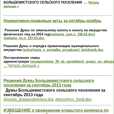
БОЛЬШЕВИСТСКОГО СЕЛЬСКОГО ПОСЕЛЕНИЯ
...
Читать
дальше »
Нормативно-правовые акты за октябрь-ноябрь
Решения Думы по земельному налогу и налогу на имущество
физических лиц на 2014 год
/reshenie_zem.n_156.63.doc
/
reshenie_im.n_157.63.doc
Решение Думы о порядке приватизации муниципального
имущества
/polozhenie_o_porjadke_privatizacii_bolshevik.doc
Постановления главы
администрации
/postanovlenie_39_ob_opredelenii_granic_po_alkogo
...
Читать дальше »
Решения Думы Большевистского сельского
поселения за сентябрь 2013 года
Думы Большевистского сельского поселения за
сентябрь 2013 года
/pravila_blagoustrojstva.doc
/dorozhnyj_fond.doc
ИЗВЕЩЕНИЕ о проведении открытого конкурса по