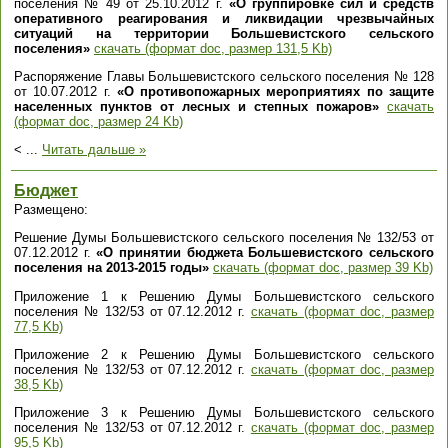
поселения № 49 от 25.10.2012 г.
«О группировке сил и средств
оперативного реагирования и ликвидации чрезвычайных
ситуаций на территории Большевистского сельского
поселения»
скачать (формат doc, размер 131,5 Kb)
Распоряжение Главы Большевистского сельского поселения № 128
от 10.07.2012 г.
«О противопожарных мероприятиях по защите
населенных пунктов от лесных и степных пожаров»
скачать
(формат doc, размер 24 Kb)
<
...
Читать дальше »
Бюджет
Размещено:
Решение Думы Большевистского сельского поселения № 132/53 от
07.12.2012 г.
«О принятии бюджета Большевистского сельского
поселения на 2013-2015 годы»
скачать (формат doc, размер 39 Kb)
Приложение 1 к Решению Думы Большевистского сельского
поселения № 132/53 от 07.12.2012 г.
скачать (формат doc, размер
77,5 Kb)
Приложение 2 к Решению Думы Большевистского сельского
поселения № 132/53 от 07.12.2012 г.
скачать (формат doc, размер
38,5 Kb)
Приложение 3 к Решению Думы Большевистского сельского
поселения № 132/53 от 07.12.2012 г.
скачать (формат doc, размер
95,5 Kb)