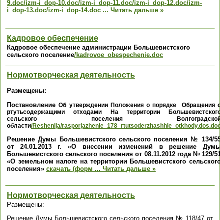
9.doc
/izm-i_dop-10.doc
/izm-i_dop-11.doc
/izm-i_dop-12.doc
/izm-
i_dop-13.doc
/izm-i_dop-14.doc
...
Читать дальше »
Кадровое обеспечение
Кадровое обеспечение администрации Большевистского
сельского поселение
/kadrovoe_obespechenie.doc
Нормотворческая деятельность
Размещены:
Постановление
Об утверждении Положения о порядке
Обращения 
ртутьсодержащими отходами
На территории Большевистског
сельского поселения
Волгоградско
области
/Reshenija/rasporjazhenie_178_rtutsoderzhashhie_otkhody.dos.do
Решение Думы Большевистского сельского поселения № 134/5
от 24.01.2013 г.
«О внесении изменений в решение Дум
Большевистского сельского поселения от 08.11.2012 года № 129/5
«О земельном налоге на территории Большевистского сельског
поселения»
скачать (форм
...
Читать дальше »
Нормотворческая деятельность
Размещены:
Решение Думы Большевистского сельского поселения № 118/47 от