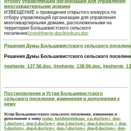
отбору управляющей организации для управления
многоквартирными домами
ИЗВЕЩЕНИЕ о проведении открытого конкурса по
отбору управляющей организации для управления
многоквартирными домами, расположенными на
территории Большевистского сельского
поселения
/izveshhenie.doc
/konkurs.doc
Решения Думы Большевистского сельского поселени
Решения Думы Большевистского сельского поселени
/reshenie_137.56.doc
,
/reshenie_138.56.doc
,
/reshenie_1
Постановление и Устав Большевистского
сельского поселения, изменения и дополнения к
нему
Устав Большевистского сельского поселения, изменения и
дополнения к нему
/ustav_bolshevistskogo_s-p.doc
/izm-i_dop-
/
-
1.doc
/izm-i_dop-2.doc
izm
i_dop-3.doc
/izm-i_dop-4.doc
/izm_i_dop-
5.doc
/izm-i_dop-6.doc
/izm-i_dop-7.doc
/izm-i_dop-8.doc
/izm-i_dop-