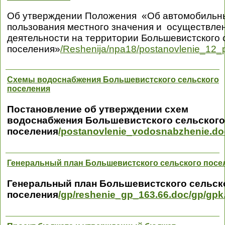
Об утверждении Положения «Об автомобильн
пользования местного значения и осуществле
деятельности на территории Большевистского 
поселения»
/Reshenija/npa18/postanovlenie_12
Схемы водоснабжения Большевистского сельского
поселения
Постановление об утверждении схем
водоснабжения Большевистского сельского
поселения
/postanovlenie_vodosnabzhenie.do
Генеральный план Большевистского сельского посе
Генеральный план Большевистского сельск
поселения
/gp/reshenie_gp_163.66.doc
/gp/gpk