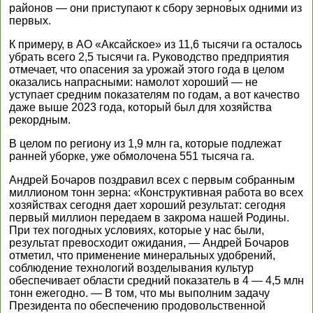
районов — они приступают к сбору зерновых одними из
первых.
К примеру, в АО «Аксайское» из 11,6 тысячи га осталось
убрать всего 2,5 тысячи га. Руководство предприятия
отмечает, что опасения за урожай этого года в целом
оказались напрасными: намолот хороший — не
уступает средним показателям по годам, а вот качество
даже выше 2023 года, который был для хозяйства
рекордным.
В целом по региону из 1,9 млн га, которые подлежат
ранней уборке, уже обмолочена 551 тысяча га.
Андрей Бочаров поздравил всех с первым собранным
миллионом тонн зерна: «Конструктивная работа во всех
хозяйствах сегодня дает хороший результат: сегодня
первый миллион передаем в закрома нашей Родины.
При тех погодных условиях, которые у нас были,
результат превосходит ожидания, — Андрей Бочаров
отметил, что применение минеральных удобрений,
соблюдение технологий возделывания культур
обеспечивает области средний показатель в 4 — 4,5 млн
тонн ежегодно. — В том, что мы выполним задачу
Президента по обеспечению продовольственной